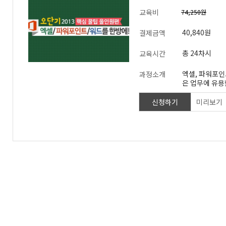
교육비
74,250원
40,840원
결제금액
총 24차시
교육시간
엑셀, 파워포인트
과정소개
은 업무에 유용
제공합니다. 하
능을 제대로 알
신청하기
미리보기
무에서 사용하
다. 본 과정은
서 자주 사용하
단기간에 습득할
성하였습니다. 빠르게 배우고
바로 적용하여 
이고 오피스 고
있습니다.