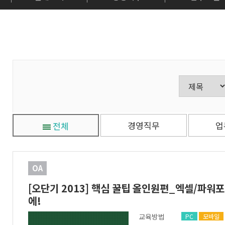
경영직무
업
전체
OA
[오단기 2013] 핵심 꿀팁 올인원편_엑셀/파워
에!
교육방법
PC
모바일